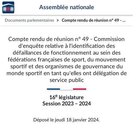
Accèder
Aller au contenu
Aller en bas de la page
Assemblée nationale
à la
page
Documents parlementaires
Compte rendu de réunion n° 49 - Commission d'enquête relative à l'identification des défaillances de fonctionnement au sein des fédérations françaises de sport, du mouvement sportif et des organismes de gouvernance du monde sportif en tant qu'elles ont délégation de service public
d'accueil
Compte rendu de réunion n° 49 - Commission
d'enquête relative à l'identification des
défaillances de fonctionnement au sein des
fédérations françaises de sport, du mouvement
sportif et des organismes de gouvernance du
monde sportif en tant qu'elles ont délégation de
service public
e
16
législature
Session 2023 – 2024
Déposé le jeudi 18 janvier 2024.