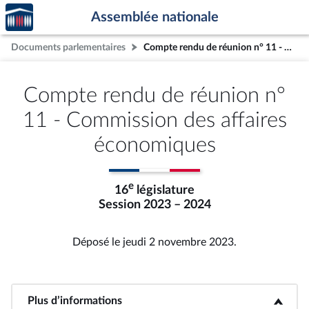
Accèder
Aller au contenu
Aller en bas de la page
Assemblée nationale
à la
page
Documents parlementaires
Compte rendu de réunion n° 11 - Commission des affaires économiques
d'accueil
Compte rendu de réunion n°
11 - Commission des affaires
économiques
e
16
législature
Session 2023 – 2024
Déposé le jeudi 2 novembre 2023.
Plus d’informations
<b>Plus d’informations</b>