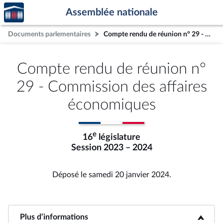
Accèder
Aller au contenu
Aller en bas de la page
Assemblée nationale
à la
page
Documents parlementaires
Compte rendu de réunion n° 29 - Commission des affaires économiques
d'accueil
Compte rendu de réunion n°
29 - Commission des affaires
économiques
e
16
législature
Session 2023 – 2024
Déposé le samedi 20 janvier 2024.
Plus d’informations
<b>Plus d’informations</b>