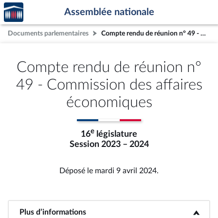
Accèder
Aller au contenu
Aller en bas de la page
Assemblée nationale
à la
page
Documents parlementaires
Compte rendu de réunion n° 49 - Commission des affaires économiques
d'accueil
Compte rendu de réunion n°
49 - Commission des affaires
économiques
e
16
législature
Session 2023 – 2024
Déposé le mardi 9 avril 2024.
Plus d’informations
<b>Plus d’informations</b>