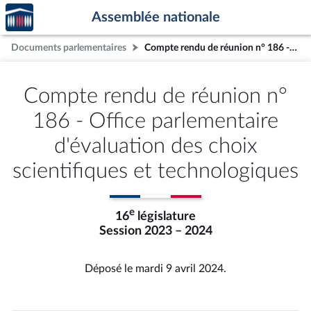
Accèder
Aller au contenu
Aller en bas de la page
Assemblée nationale
à la
page
Documents parlementaires
Compte rendu de réunion n° 186 - Office parlementaire d'évaluation des choix scientifiques et technologiques
d'accueil
Compte rendu de réunion n°
186 - Office parlementaire
d'évaluation des choix
scientifiques et technologiques
e
16
législature
Session 2023 – 2024
Déposé le mardi 9 avril 2024.