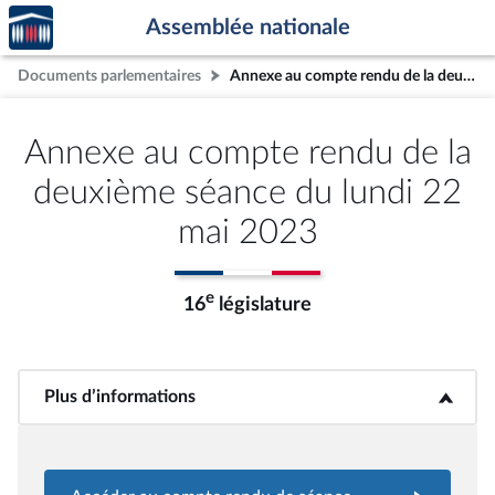
Accèder
Aller au contenu
Aller en bas de la page
Assemblée nationale
à la
page
Documents parlementaires
Annexe au compte rendu de la deuxième séance du lundi 22 mai 2023
d'accueil
Annexe au compte rendu de la
deuxième séance du lundi 22
mai 2023
e
16
législature
Plus d’informations
<b>Plus d’informations</b>