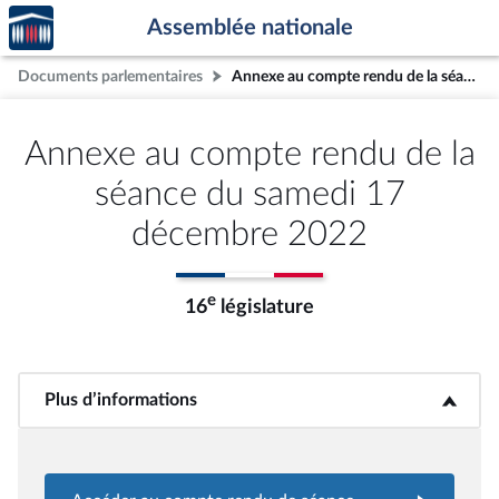
Accèder
Aller au contenu
Aller en bas de la page
Assemblée nationale
à la
page
Documents parlementaires
Annexe au compte rendu de la séance du samedi 17 décembre 2022
d'accueil
Annexe au compte rendu de la
séance du samedi 17
décembre 2022
e
16
législature
Plus d’informations
<b>Plus d’informations</b>