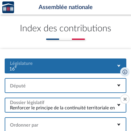
Accèder
Aller au contenu
Aller en bas de la page
Assemblée nationale
à la
page
d'accueil
Index des contributions
Législature
e
16
Député
Dossier législatif
Ordonner par