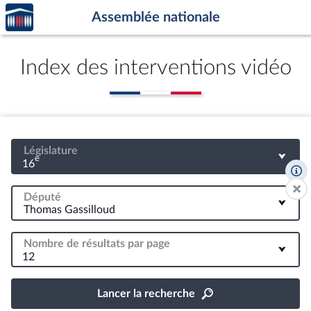
Accèder
Aller au contenu
Aller en bas de la page
Assemblée nationale
à la
page
d'accueil
Index des interventions vidéo
Législature
e
16
Député
Nombre de résultats par page
12
Lancer la recherche