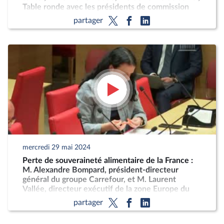
Table ronde avec les présidents de commission
médicale d’établissement et les directeurs
partager
d’hôpital
mercredi 29 mai 2024
Perte de souveraineté alimentaire de la France :
M. Alexandre Bompard, président-directeur
général du groupe Carrefour, et M. Laurent
Vallée, directeur exécutif de la zone Europe du
Nord ; M. Didier Guillaume, ancien ministre de
partager
l’agriculture