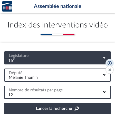
Accèder
Aller au contenu
Aller en bas de la page
Assemblée nationale
à la
page
d'accueil
Index des interventions vidéo
Législature
e
16
Député
Nombre de résultats par page
12
Lancer la recherche