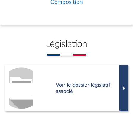
désaccord persistant, le Gouvernement
Composition
peut demander à l’Assemblée nationale
de statuer définitivement.
Législation
Voir le dossier législatif
associé