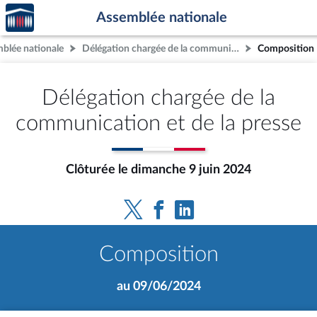
Accèder
Aller au contenu
Aller en bas de la page
Assemblée nationale
à la
page
mblée nationale
Délégation chargée de la communication et de la presse
Composition
d'accueil
Délégation chargée de la
communication et de la presse
Clôturée le dimanche 9 juin 2024
Composition
au 09/06/2024