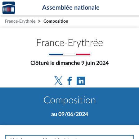
Accèder
Aller au contenu
Aller en bas de la page
Assemblée nationale
à la
page
France-Erythrée
Composition
d'accueil
France-Erythrée
Clôturé le dimanche 9 juin 2024
Composition
au 09/06/2024