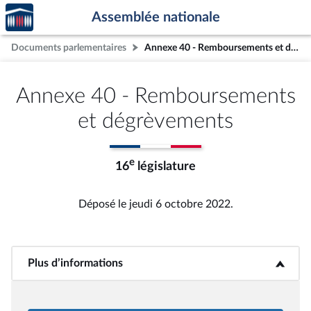
Accèder
Aller au contenu
Aller en bas de la page
Assemblée nationale
à la
page
Documents parlementaires
Annexe 40 - Remboursements et dégrèvements
d'accueil
Annexe 40 - Remboursements
et dégrèvements
e
16
législature
Déposé le jeudi 6 octobre 2022.
Plus d’informations
<b>Plus d’informations</b>