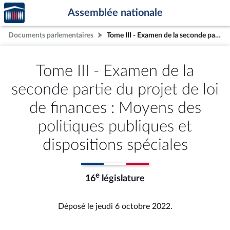
Accèder
Aller au contenu
Aller en bas de la page
Assemblée nationale
à la
page
Documents parlementaires
Tome III - Examen de la seconde partie du projet de loi de finances : Moyens des politiques publiques et dispositions spéciales
d'accueil
Tome III - Examen de la
seconde partie du projet de loi
de finances : Moyens des
politiques publiques et
dispositions spéciales
e
16
législature
Déposé le jeudi 6 octobre 2022.