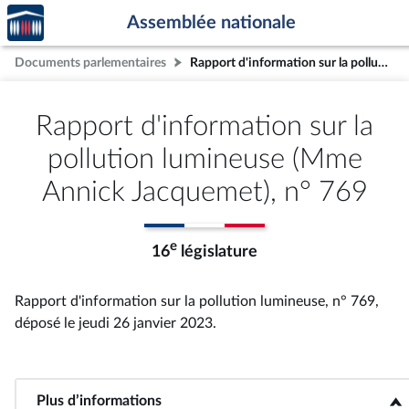
Accèder
Aller au contenu
Aller en bas de la page
Assemblée nationale
à la
page
Documents parlementaires
Rapport d'information sur la pollution lumineuse (Mme Annick Jacquemet), n° 769
d'accueil
Rapport d'information sur la
pollution lumineuse (Mme
Annick Jacquemet), n° 769
e
16
législature
Rapport d'information sur la pollution lumineuse, n° 769
,
déposé le jeudi 26 janvier 2023
.
Plus d’informations
<b>Plus d’informations</b>