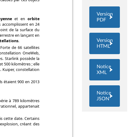
Version
PDF
Version
HTML
Notice
XML
Notice
JSON