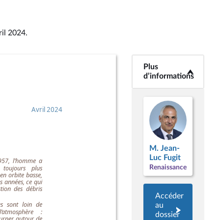
ril 2024
.
Plus
<b>Plus
d’informations</b>
d’informations
M. Jean-
Luc Fugit
Renaissance
Accéder
au
dossier