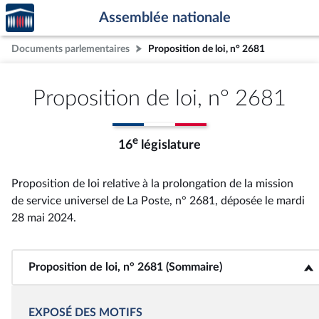
Accèder
Aller au contenu
Aller en bas de la page
Assemblée nationale
à la
page
Documents parlementaires
Proposition de loi, n° 2681
d'accueil
Proposition de loi, n° 2681
e
16
législature
Proposition de loi relative à la prolongation de la mission
de service universel de La Poste, n° 2681
, déposée le mardi
28 mai 2024
.
Proposition de loi, n° 2681 (Sommaire)
<b>Proposition de loi, n° 2681 (Sommaire)</b>
EXPOSÉ DES MOTIFS