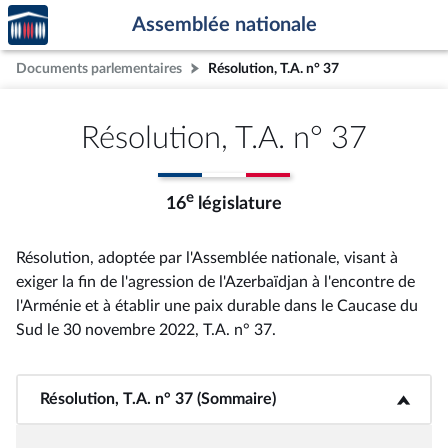
Accèder
Aller au contenu
Aller en bas de la page
Assemblée nationale
à la
page
Documents parlementaires
Résolution, T.A. n° 37
d'accueil
Résolution, T.A. n° 37
e
16
législature
Résolution, adoptée par l'Assemblée nationale, visant à
exiger la fin de l'agression de l'Azerbaïdjan à l'encontre de
l'Arménie et à établir une paix durable dans le Caucase du
Sud le 30 novembre 2022, T.A. n° 37
.
Résolution, T.A. n° 37 (Sommaire)
<b>Résolution, T.A. n° 37 (Sommaire)</b>