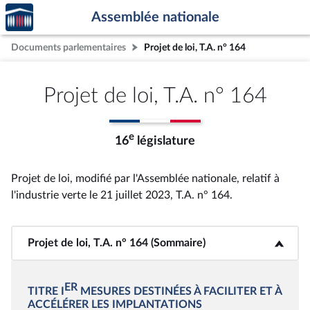
Accèder
Aller au contenu
Aller en bas de la page
Assemblée nationale
à la
page
Documents parlementaires
Projet de loi, T.A. n° 164
d'accueil
Projet de loi, T.A. n° 164
e
16
législature
Projet de loi, modifié par l'Assemblée nationale, relatif à
l'industrie verte le 21 juillet 2023, T.A. n° 164
.
Projet de loi, T.A. n° 164 (Sommaire)
<b>Projet de loi, T.A. n° 164 (Sommaire)</b>
ER
TITRE I
MESURES DESTINÉES À FACILITER ET À
ACCÉLÉRER LES IMPLANTATIONS