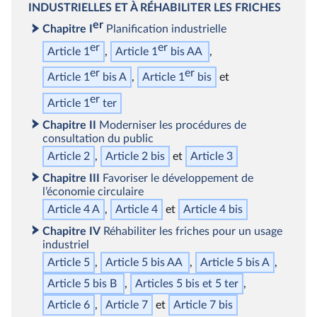
INDUSTRIELLES ET À RÉHABILITER LES FRICHES
er
Chapitre I
Planification industrielle
er
er
Article 1
Article 1
bis
AA
er
er
Article 1
bis
A
Article 1
bis
er
Article 1
ter
Chapitre II
Moderniser les procédures de
consultation du public
Article 2
Article 2
bis
Article 3
Chapitre III
Favoriser le développement de
l’économie circulaire
Article 4 A
Article 4
Article 4
bis
Chapitre IV
Réhabiliter les friches pour un usage
industriel
Article 5
Article 5
bis
AA
Article 5
bis
A
Article 5
bis
B
Articles 5
bis
et 5
ter
Article 6
Article 7
Article 7
bis