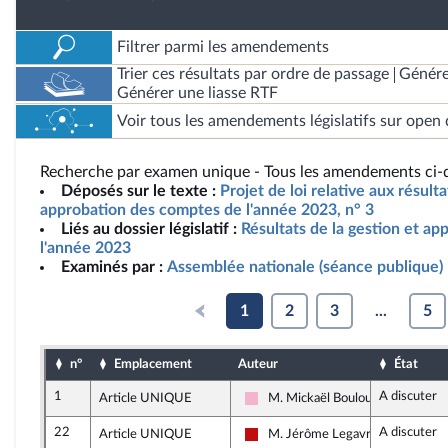
Filtrer parmi les amendements
Trier ces résultats par ordre de passage
Génére
Générer une liasse RTF
Voir tous les amendements législatifs sur open 
Recherche par examen unique - Tous les amendements ci-d
Déposés sur le texte :
Projet de loi relative aux résult
approbation des comptes de l'année 2023, n° 3
Liés au dossier législatif :
Résultats de la gestion et a
l'année 2023
Examinés par :
Assemblée nationale (séance publique)
1
2
3
...
5
n°
Emplacement
Auteur
État
1
A discuter
Article UNIQUE
M. Mickaël Bouloux
Socialistes et apparentés
22
A discuter
Article UNIQUE
M. Jérôme Legavre
La France insoumise - Nouveau Fr