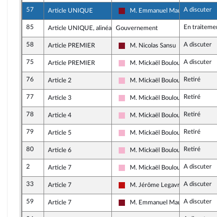
57
A discuter
Article UNIQUE
M. Emmanuel Maurel
Gauche Démocrate et Républicai
85
En traiteme
Article UNIQUE, alinéa 2
Gouvernement
58
A discuter
Article PREMIER
M. Nicolas Sansu
Gauche Démocrate et Républicai
75
A discuter
Article PREMIER
M. Mickaël Bouloux
Socialistes et apparentés
76
Retiré
Article 2
M. Mickaël Bouloux
Socialistes et apparentés
77
Retiré
Article 3
M. Mickaël Bouloux
Socialistes et apparentés
78
Retiré
Article 4
M. Mickaël Bouloux
Socialistes et apparentés
79
Retiré
Article 5
M. Mickaël Bouloux
Socialistes et apparentés
80
Retiré
Article 6
M. Mickaël Bouloux
Socialistes et apparentés
2
A discuter
Article 7
M. Mickaël Bouloux
Socialistes et apparentés
33
A discuter
Article 7
M. Jérôme Legavre
La France insoumise - Nouveau Fr
59
A discuter
Article 7
M. Emmanuel Maurel
Gauche Démocrate et Républicai