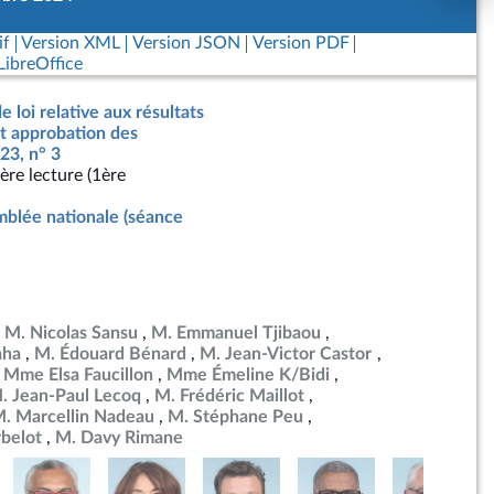
if
Version XML
Version JSON
Version PDF
ibreOffice
e loi relative aux résultats
nt approbation des
23, n° 3
ère lecture (1ère
blée nationale (séance
M. Nicolas Sansu
M. Emmanuel Tjibaou
aha
M. Édouard Bénard
M. Jean-Victor Castor
Mme Elsa Faucillon
Mme Émeline K/Bidi
. Jean-Paul Lecoq
M. Frédéric Maillot
. Marcellin Nadeau
M. Stéphane Peu
belot
M. Davy Rimane