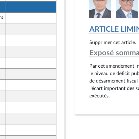
8 octobre 2024
ne
nt
14 octobre 2024
ARTICLE LIMI
8 octobre 2024
ne
10 octobre 2024
Supprimer cet article.
10 octobre 2024
Exposé somma
10 octobre 2024
Par cet amendement, no
le niveau de déficit pu
10 octobre 2024
de désarmement fiscal 
10 octobre 2024
l'écart important des s
exécutés.
10 octobre 2024
1 octobre 2024
8 octobre 2024
ont Populaire
8 octobre 2024
ne