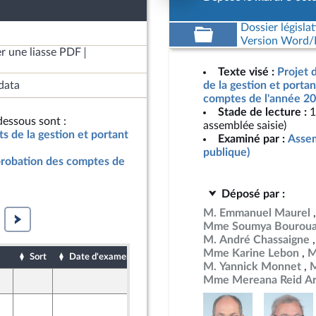
Dossier législat
Version Word/L
r une liasse PDF
Texte visé :
Projet d
data
de la gestion et porta
comptes de l'année 20
Stade de lecture :
1
essous sont :
assemblée saisie)
ats de la gestion et portant
Examiné par :
Assem
publique)
pprobation des comptes de
Déposé par :
M. Emmanuel Maurel
Mme Soumya Bourou
M. André Chassaigne
Mme Karine Lebon
M
Sort
Date d'examen
Date de dépôt
M. Yannick Monnet
M
Mme Mereana Reid Ar
1 octobre 2024
8 octobre 2024
ont Populaire