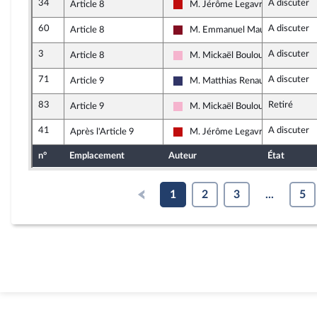
34
A discuter
Article 8
M. Jérôme Legavre
La France insoumise - Nouveau Fr
60
A discuter
Article 8
M. Emmanuel Maurel
Gauche Démocrate et Républicai
3
A discuter
Article 8
M. Mickaël Bouloux
Socialistes et apparentés
71
A discuter
Article 9
M. Matthias Renault
Rassemblement National
83
Retiré
Article 9
M. Mickaël Bouloux
Socialistes et apparentés
41
A discuter
Après l'Article 9
M. Jérôme Legavre
La France insoumise - Nouveau Fr
n°
Emplacement
Auteur
État
1
2
3
...
5