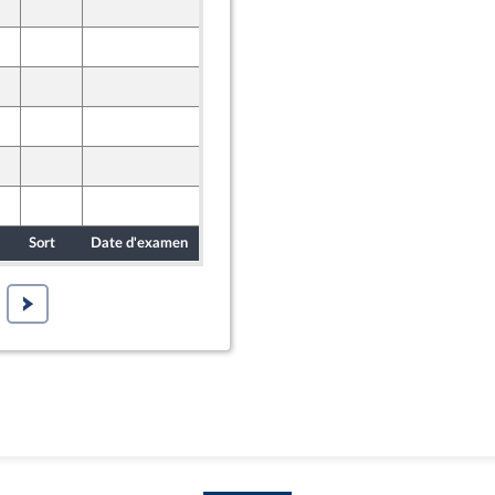
8 octobre 2024
ont Populaire
8 octobre 2024
ne
1 octobre 2024
9 octobre 2024
10 octobre 2024
8 octobre 2024
ont Populaire
Sort
Date d'examen
Date de dépôt