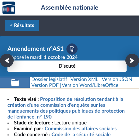
Accèder
Aller au contenu
Aller en bas de la page
Assemblée nationale
à la
page
d'accueil
< Résultats
Amendement n°AS1
Déposé le
mardi 1 octobre 2024
Discuté
Dossier législatif
Version XML
Version JSON
Version PDF
Version Word/LibreOffice
Texte visé :
Proposition de résolution tendant à la
création d'une commission d'enquête sur les
manquements des politiques publiques de protection
de l'enfance, n° 190
Stade de lecture :
Lecture unique
Examiné par :
Commission des affaires sociales
Code concerné :
Code de la sécurité sociale