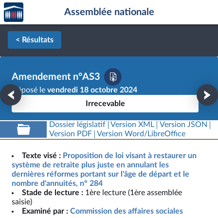
Accèder
Aller au contenu
Aller en bas de la page
Assemblée nationale
à la
page
d'accueil
< Résultats
Amendement n°AS3
Déposé le
vendredi 18 octobre 2024
Irrecevable
Dossier législatif
Version XML
Version JSON
Version PDF
Version Word/LibreOffice
Texte visé :
Proposition de loi visant à restaurer un
système de retraite plus juste en annulant les
dernières réformes portant sur l'âge de départ et le
nombre d'annuités, n° 284
Stade de lecture :
1ère lecture (1ère assemblée
saisie)
Examiné par :
Commission des affaires sociales