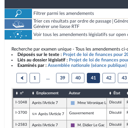
Filtrer parmi les amendements
Trier ces résultats par ordre de passage
Génére
Générer une liasse RTF
Voir tous les amendements législatifs sur open 
Recherche par examen unique - Tous les amendements ci-d
Déposés sur le texte :
Projet de loi de finances pour 2
Liés au dossier législatif :
Projet de loi de finances po
Examinés par :
Assemblée nationale (séance publique)
1
...
39
40
41
42
43
n°
Emplacement
Auteur
État
I-1048
Discuté
Après l'Article 7
Mme Véronique Louwagie
Droite Républicaine
I-3700
Discuté
Sous-amendement de l'amendement n°I-1
Gouvernement
Après l'Article 7
I-2583
Discuté
Après l'Article 7
M. Didier Le Gac
Ensemble pour la République