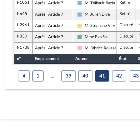
I-1051
Retiré
Après l'Article 7
M. Thibault Bazin
Droite Républicaine
I-645
Retiré
Après l'Article 7
M. Julien Dive
Droite Républicaine
I-2961
Discuté
Après l'Article 7
M. Stéphane Viry
Libertés, Indépendants, Outre-me
I-839
Discuté
Après l'Article 7
Mme Eva Sas
Écologiste et Social
I-1738
Discuté
Après l'Article 7
M. Fabrice Roussel
Socialistes et apparentés
n°
Emplacement
Auteur
État
S
1
...
39
40
41
42
43