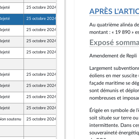
Rejeté
25 octobre 2024
17 octobre 2024
APRÈS L'ARTICLE
Rejeté
25 octobre 2024
17 octobre 2024
Au quatrième alinéa de 
Rejeté
25 octobre 2024
17 octobre 2024
montant : « 19 890 » es
Rejeté
25 octobre 2024
17 octobre 2024
Exposé somma
Rejeté
25 octobre 2024
17 octobre 2024
Amendement de Repli
17 octobre 2024
Largement subventionné
Rejeté
25 octobre 2024
17 octobre 2024
éoliens en mer suscite 
façade maritime se dég
Rejeté
25 octobre 2024
18 octobre 2024
ront Populaire
sont démunis et déplor
Rejeté
25 octobre 2024
17 octobre 2024
nombreuses et imposant
Rejeté
25 octobre 2024
16 octobre 2024
Érigée en symbole de l’é
soit située sur terre ou
Non soutenu
25 octobre 2024
17 octobre 2024
intermittente. Dans ces
17 octobre 2024
souveraineté énergétiq