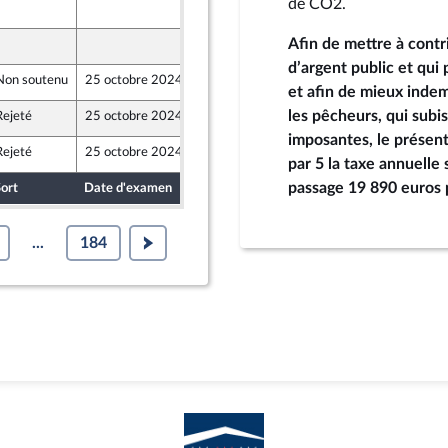
de CO2.
17 octobre 2024
Afin de mettre à contr
16 octobre 2024
d’argent public et qui 
Non soutenu
25 octobre 2024
19 octobre 2024
r et Territoires
et afin de mieux indem
les pêcheurs, qui subi
Rejeté
25 octobre 2024
17 octobre 2024
imposantes, le présent
Rejeté
25 octobre 2024
18 octobre 2024
par 5 la taxe annuelle 
passage 19 890 euros 
ort
Date d'examen
Date de dépôt
...
184