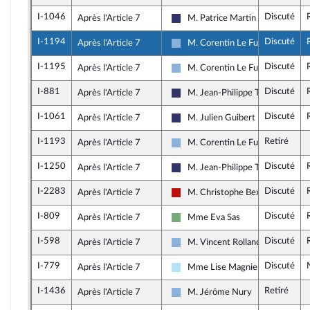
I-1046
Discuté
Après l'Article 7
M. Patrice Martin
Rassemblement National
I-1194
Discuté
Après l'Article 7
M. Corentin Le Fur
Droite Républicaine
I-1195
Discuté
Après l'Article 7
M. Corentin Le Fur
Droite Républicaine
I-881
Discuté
Après l'Article 7
M. Jean-Philippe Tanguy
Rassemblement National
I-1061
Discuté
Après l'Article 7
M. Julien Guibert
Rassemblement National
I-1193
Retiré
Après l'Article 7
M. Corentin Le Fur
Droite Républicaine
I-1250
Discuté
Après l'Article 7
M. Jean-Philippe Tanguy
Rassemblement National
I-2283
Discuté
Après l'Article 7
M. Christophe Bex
La France insoumise - Nouveau F
I-809
Discuté
Après l'Article 7
Mme Eva Sas
Écologiste et Social
I-598
Discuté
Après l'Article 7
M. Vincent Rolland
Droite Républicaine
I-779
Discuté
Après l'Article 7
Mme Lise Magnier
Horizons & Indépendants
I-1436
Retiré
Après l'Article 7
M. Jérôme Nury
Droite Républicaine