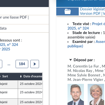
Dossier législat
Version PDF
V
r une liasse PDF
Texte visé :
Projet 
data
2025, n° 324
Stade de lecture :
1
assemblée saisie)
essous sont :
Examiné par :
Assem
025, n° 324
publique)
ur 2025
Déposé par :
...
184
M. Corentin Le Fur
M
M. Nicolas Ray
Mme V
Mme Sylvie Bonnet
Sort
Date d'examen
Date de dépôt
M. Jean-Pierre Vigier
Rejeté
25 octobre 2024
17 octobre 2024
Rejeté
25 octobre 2024
25 octobre 2024
048
Rejeté
25 octobre 2024
19 octobre 2024