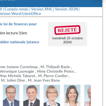
if
Compte rendu
Version XML
Version JSON
ersion Word/LibreOffice
de loi de finances pour
REJETÉ
ère lecture (1ère
(vendredi 25 octobre
blée nationale (séance
2024)
me Josiane Corneloup
M. Thibault Bazin
éronique Louwagie
Mme Christelle Petex
Mme Michèle Tabarot
M. Pierre Cordier
M. Julien Dive
M. Jean-Yves Bony