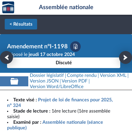
Accèder
Aller au contenu
Aller en bas de la page
Assemblée nationale
à la
page
d'accueil
< Résultats
Amendement n°I-1198
Déposé le
jeudi 17 octobre 2024
Discuté
Dossier législatif
Compte rendu
Version XML
Version JSON
Version PDF
Version Word/LibreOffice
Texte visé :
Projet de loi de finances pour 2025,
n° 324
Stade de lecture :
1ère lecture (1ère assemblée
saisie)
Examiné par :
Assemblée nationale (séance
publique)