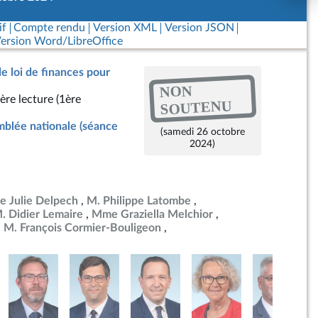
if
Compte rendu
Version XML
Version JSON
ersion Word/LibreOffice
de loi de finances pour
NON
ère lecture (1ère
SOUTENU
blée nationale (séance
(samedi 26 octobre
2024)
 Julie Delpech
M. Philippe Latombe
. Didier Lemaire
Mme Graziella Melchior
M. François Cormier-Bouligeon