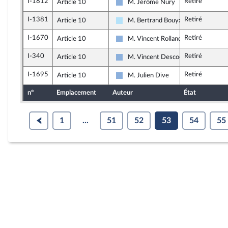
I-1812
Retiré
Article 10
M. Jérôme Nury
Droite Républicaine
I-1381
Retiré
Article 10
M. Bertrand Bouyx
Horizons & Indépendants
I-1670
Retiré
Article 10
M. Vincent Rolland
Droite Républicaine
I-340
Retiré
Article 10
M. Vincent Descoeur
Droite Républicaine
I-1695
Retiré
Article 10
M. Julien Dive
Droite Républicaine
n°
Emplacement
Auteur
État
1
...
51
52
53
54
55