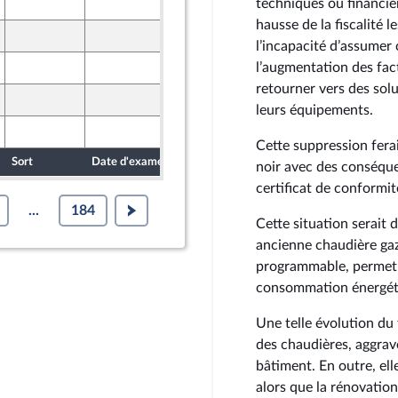
18 octobre 2024
techniques ou financiè
hausse de la fiscalité l
17 octobre 2024
l’incapacité d’assumer
18 octobre 2024
l’augmentation des fac
retourner vers des sol
16 octobre 2024
leurs équipements.
18 octobre 2024
Cette suppression fera
Sort
Date d'examen
Date de dépôt
noir avec des conséque
certificat de conformit
...
184
Cette situation serait 
ancienne chaudière gaz
programmable, permet 
consommation énergétiq
Une telle évolution du
des chaudières, aggrav
bâtiment. En outre, ell
alors que la rénovatio