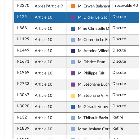
I-3370
Irrecevable 40
Après l'Article 9
M. Erwan Balanant
Les Démocrates
I-125
Discuté
Article 10
M. Didier Le Gac
Ensemble pour la République
I-868
Discuté
Article 10
Mme Christelle D'Intorni
UDR
I-1199
Discuté
Article 10
M. Corentin Le Fur
Droite Républicaine
I-1449
Discuté
Article 10
M. Antoine Villedieu
Rassemblement National
I-1671
Discuté
Article 10
M. Fabrice Brun
Droite Républicaine
I-1969
Discuté
Article 10
M. Philippe Fait
Ensemble pour la République
I-2733
Discuté
Article 10
M. Stéphane Buchou
Ensemble pour la République
I-3067
Discuté
Article 10
M. Stéphane Viry
Libertés, Indépendants, Outre-mer et
I-3090
Discuté
Article 10
M. Gérault Verny
UDR
I-132
Retiré
Article 10
M. Thibault Bazin
Droite Républicaine
I-1839
Retiré
Article 10
Mme Josiane Corneloup
Droite Républicaine