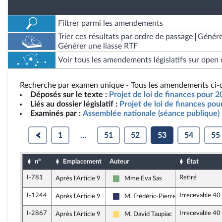
Filtrer parmi les amendements
Trier ces résultats par ordre de passage
Génére
Générer une liasse RTF
Voir tous les amendements législatifs sur open 
Recherche par examen unique - Tous les amendements ci-d
Déposés sur le texte :
Projet de loi de finances pour 2
Liés au dossier législatif :
Projet de loi de finances po
Examinés par :
Assemblée nationale (séance publique)
1
...
51
52
53
54
55
n°
Emplacement
Auteur
État
I-781
Retiré
Après l'Article 9
Mme Eva Sas
Écologiste et Social
I-1244
Irrecevable 40
Après l'Article 9
M. Frédéric-Pierre Vos
Rassemblement National
I-2867
Irrecevable 40
Après l'Article 9
M. David Taupiac
Libertés, Indépendants, Outre-mer et