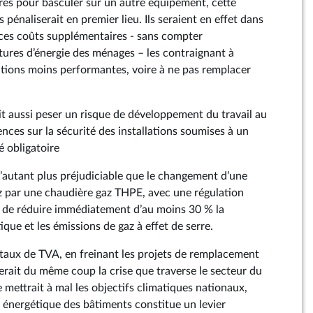
res pour basculer sur un autre équipement, cette
es pénaliserait en premier lieu. Ils seraient en effet dans
 ces coûts supplémentaires - sans compter
tures d’énergie des ménages – les contraignant à
utions moins performantes, voire à ne pas remplacer
it aussi peser un risque de développement du travail au
nces sur la sécurité des installations soumises à un
é obligatoire
d’autant plus préjudiciable que le changement d’une
 par une chaudière gaz THPE, avec une régulation
de réduire immédiatement d’au moins 30 % la
ue et les émissions de gaz à effet de serre.
 taux de TVA, en freinant les projets de remplacement
erait du même coup la crise que traverse le secteur du
e mettrait à mal les objectifs climatiques nationaux,
n énergétique des bâtiments constitue un levier