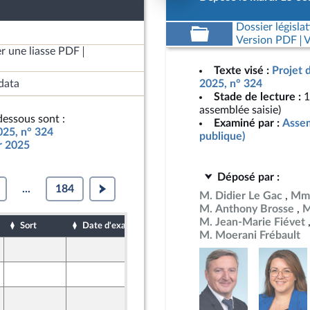
Dossier législat
Version PDF
V
r une liasse PDF
Texte visé :
Projet 
data
2025, n° 324
Stade de lecture :
1
assemblée saisie)
essous sont :
Examiné par :
Assem
025, n° 324
publique)
ur 2025
Déposé par :
...
184
M. Didier Le Gac
Mme
M. Anthony Brosse
M
M. Jean-Marie Fiévet
Sort
Date d'examen
Date de dépôt
M. Moerani Frébault
17 octobre 2024
17 octobre 2024
19 octobre 2024
 Territoires