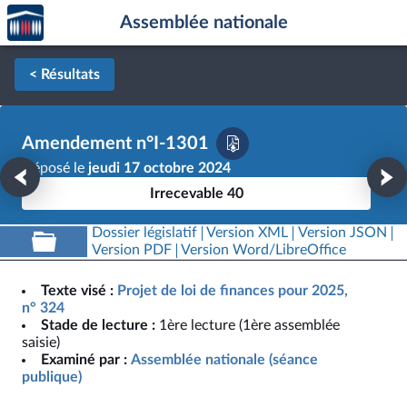
Accèder
Aller au contenu
Aller en bas de la page
Assemblée nationale
à la
page
d'accueil
< Résultats
Amendement n°I-1301
Déposé le
jeudi 17 octobre 2024
Irrecevable 40
Dossier législatif
Version XML
Version JSON
Version PDF
Version Word/LibreOffice
Texte visé :
Projet de loi de finances pour 2025,
n° 324
Stade de lecture :
1ère lecture (1ère assemblée
saisie)
Examiné par :
Assemblée nationale (séance
publique)