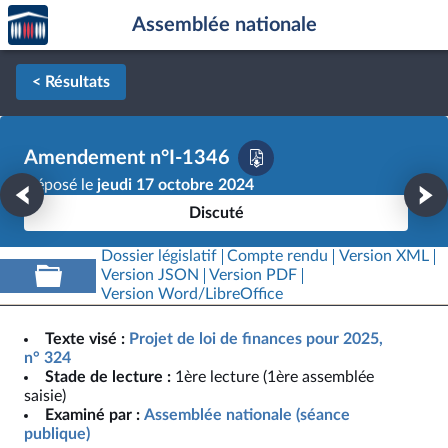
Accèder
Aller au contenu
Aller en bas de la page
Assemblée nationale
à la
page
d'accueil
< Résultats
Amendement n°I-1346
Déposé le
jeudi 17 octobre 2024
Discuté
Dossier législatif
Compte rendu
Version XML
Version JSON
Version PDF
Version Word/LibreOffice
Texte visé :
Projet de loi de finances pour 2025,
n° 324
Stade de lecture :
1ère lecture (1ère assemblée
saisie)
Examiné par :
Assemblée nationale (séance
publique)