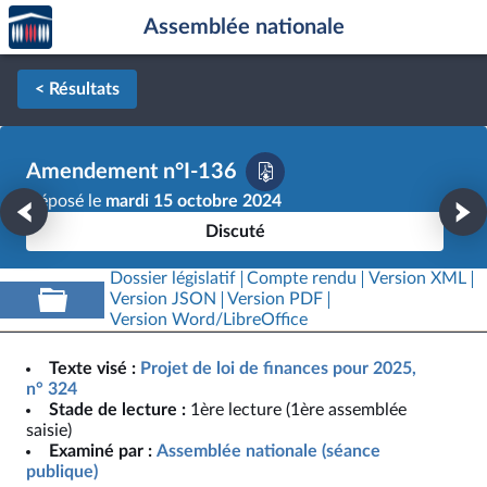
Accèder
Aller au contenu
Aller en bas de la page
Assemblée nationale
à la
page
d'accueil
< Résultats
Amendement n°I-136
Déposé le
mardi 15 octobre 2024
Discuté
Dossier législatif
Compte rendu
Version XML
Version JSON
Version PDF
Version Word/LibreOffice
Texte visé :
Projet de loi de finances pour 2025,
n° 324
Stade de lecture :
1ère lecture (1ère assemblée
saisie)
Examiné par :
Assemblée nationale (séance
publique)