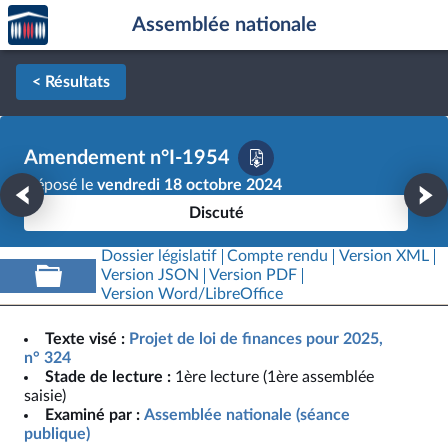
Accèder
Aller au contenu
Aller en bas de la page
Assemblée nationale
à la
page
d'accueil
< Résultats
Amendement n°I-1954
Déposé le
vendredi 18 octobre 2024
Discuté
Dossier législatif
Compte rendu
Version XML
Version JSON
Version PDF
Version Word/LibreOffice
Texte visé :
Projet de loi de finances pour 2025,
n° 324
Stade de lecture :
1ère lecture (1ère assemblée
saisie)
Examiné par :
Assemblée nationale (séance
publique)