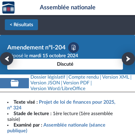
Accèder
Aller au contenu
Aller en bas de la page
Assemblée nationale
à la
page
d'accueil
< Résultats
Amendement n°I-204
Déposé le
mardi 15 octobre 2024
Discuté
Dossier législatif
Compte rendu
Version XML
Version JSON
Version PDF
Version Word/LibreOffice
Texte visé :
Projet de loi de finances pour 2025,
n° 324
Stade de lecture :
1ère lecture (1ère assemblée
saisie)
Examiné par :
Assemblée nationale (séance
publique)