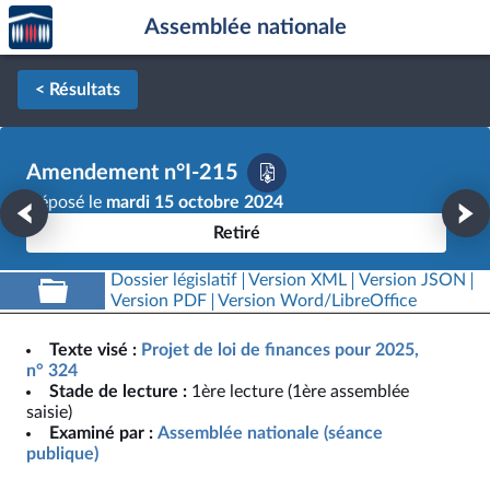
Accèder
Aller au contenu
Aller en bas de la page
Assemblée nationale
à la
page
d'accueil
< Résultats
Amendement n°I-215
Déposé le
mardi 15 octobre 2024
Retiré
Dossier législatif
Version XML
Version JSON
Version PDF
Version Word/LibreOffice
Texte visé :
Projet de loi de finances pour 2025,
n° 324
Stade de lecture :
1ère lecture (1ère assemblée
saisie)
Examiné par :
Assemblée nationale (séance
publique)