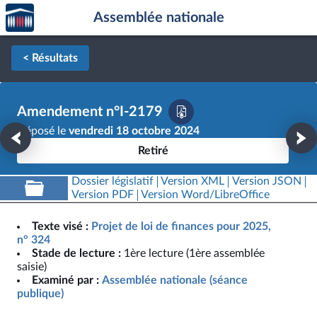
Accèder
Aller au contenu
Aller en bas de la page
Assemblée nationale
à la
page
d'accueil
< Résultats
Amendement n°I-2179
Déposé le
vendredi 18 octobre 2024
Retiré
Dossier législatif
Version XML
Version JSON
Version PDF
Version Word/LibreOffice
Texte visé :
Projet de loi de finances pour 2025,
n° 324
Stade de lecture :
1ère lecture (1ère assemblée
saisie)
Examiné par :
Assemblée nationale (séance
publique)