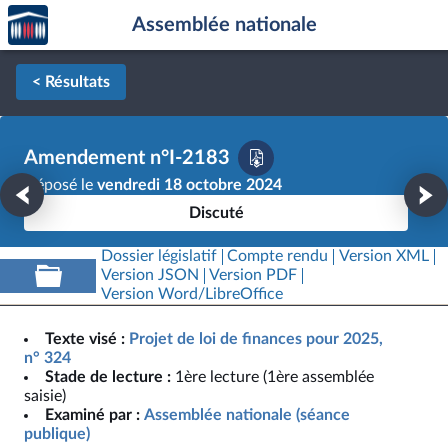
Accèder
Aller au contenu
Aller en bas de la page
Assemblée nationale
à la
page
d'accueil
< Résultats
Amendement n°I-2183
Déposé le
vendredi 18 octobre 2024
Discuté
Dossier législatif
Compte rendu
Version XML
Version JSON
Version PDF
Version Word/LibreOffice
Texte visé :
Projet de loi de finances pour 2025,
n° 324
Stade de lecture :
1ère lecture (1ère assemblée
saisie)
Examiné par :
Assemblée nationale (séance
publique)