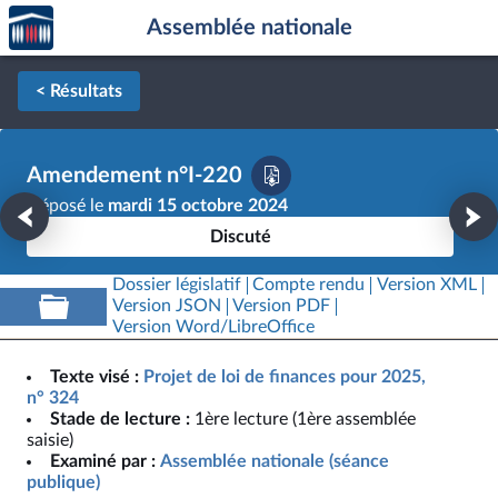
Accèder
Aller au contenu
Aller en bas de la page
Assemblée nationale
à la
page
d'accueil
< Résultats
Amendement n°I-220
Déposé le
mardi 15 octobre 2024
Discuté
Dossier législatif
Compte rendu
Version XML
Version JSON
Version PDF
Version Word/LibreOffice
Texte visé :
Projet de loi de finances pour 2025,
n° 324
Stade de lecture :
1ère lecture (1ère assemblée
saisie)
Examiné par :
Assemblée nationale (séance
publique)