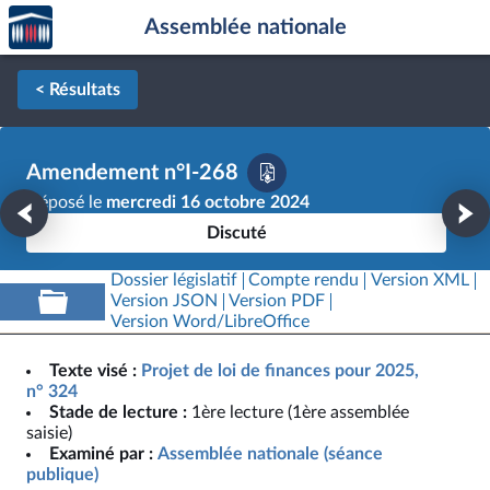
Accèder
Aller au contenu
Aller en bas de la page
Assemblée nationale
à la
page
d'accueil
< Résultats
Amendement n°I-268
Déposé le
mercredi 16 octobre 2024
Discuté
Dossier législatif
Compte rendu
Version XML
Version JSON
Version PDF
Version Word/LibreOffice
Texte visé :
Projet de loi de finances pour 2025,
n° 324
Stade de lecture :
1ère lecture (1ère assemblée
saisie)
Examiné par :
Assemblée nationale (séance
publique)