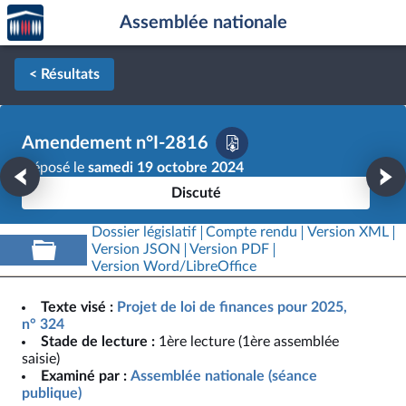
Accèder
Aller au contenu
Aller en bas de la page
Assemblée nationale
à la
page
d'accueil
< Résultats
Amendement n°I-2816
Déposé le
samedi 19 octobre 2024
Discuté
Dossier législatif
Compte rendu
Version XML
Version JSON
Version PDF
Version Word/LibreOffice
Texte visé :
Projet de loi de finances pour 2025,
n° 324
Stade de lecture :
1ère lecture (1ère assemblée
saisie)
Examiné par :
Assemblée nationale (séance
publique)