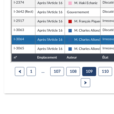
I-2374
Discuté
Après l'Article 16
M. Iñaki Echaniz
Socialistes et apparentés
I-3642 (Rect)
Discuté
Après l'Article 16
Gouvernement
I-2517
Irrecev
Après l'Article 16
M. François Piquemal
La France insoumise - Nouvea
I-3063
Discuté
Après l'Article 16
M. Charles Alloncle
UDR
I-3064
Irrecev
Après l'Article 16
M. Charles Alloncle
UDR
I-3065
Irrecev
Après l'Article 16
M. Charles Alloncle
UDR
n°
Emplacement
Auteur
État
1
...
107
108
109
110