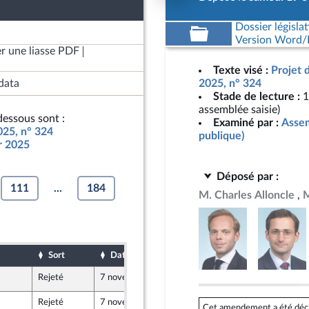
Dossier législat
Version Word/L
r une liasse PDF
Texte visé :
Projet 
data
2025, n° 324
Stade de lecture :
1
assemblée saisie)
essous sont :
Examiné par :
Assem
025, n° 324
publique)
ur 2025
Déposé par :
111
...
184
M. Charles Alloncle
M
Sort
Date d'examen
Date de dépôt
Rejeté
7 novembre 2024
17 octobre 2024
Rejeté
7 novembre 2024
18 octobre 2024
Cet amendement a été déclar
u Front Populaire