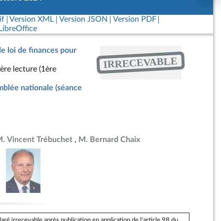
if
Version XML
Version JSON
Version PDF
ibreOffice
de loi de finances pour
IRRECEVABLE
ère lecture (1ère
blée nationale (séance
. Vincent Trébuchet
M. Bernard Chaix
é irrecevable après publication en application de l'article 98 du