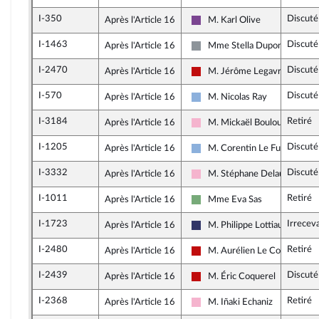
I-350
Discuté
Après l'Article 16
M. Karl Olive
Ensemble pour la République
I-1463
Discuté
Après l'Article 16
Mme Stella Dupont
Non inscrit
I-2470
Discuté
Après l'Article 16
M. Jérôme Legavre
La France insoumise - Nouvea
I-570
Discuté
Après l'Article 16
M. Nicolas Ray
Droite Républicaine
I-3184
Retiré
Après l'Article 16
M. Mickaël Bouloux
Socialistes et apparentés
I-1205
Discuté
Après l'Article 16
M. Corentin Le Fur
Droite Républicaine
I-3332
Discuté
Après l'Article 16
M. Stéphane Delautrette
Socialistes et apparentés
I-1011
Retiré
Après l'Article 16
Mme Eva Sas
Écologiste et Social
I-1723
Irrecev
Après l'Article 16
M. Philippe Lottiaux
Rassemblement National
I-2480
Retiré
Après l'Article 16
M. Aurélien Le Coq
La France insoumise - Nouvea
I-2439
Discuté
Après l'Article 16
M. Éric Coquerel
La France insoumise - Nouvea
I-2368
Retiré
Après l'Article 16
M. Iñaki Echaniz
Socialistes et apparentés