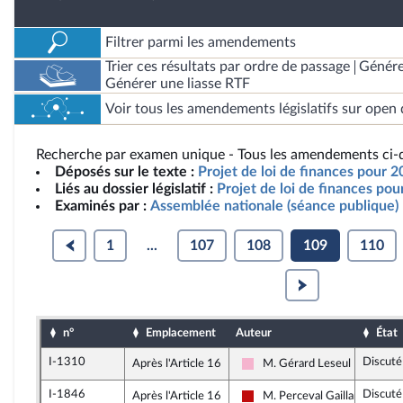
Filtrer parmi les amendements
Trier ces résultats par ordre de passage
Génére
Générer une liasse RTF
Voir tous les amendements législatifs sur open 
Recherche par examen unique - Tous les amendements ci-d
Déposés sur le texte :
Projet de loi de finances pour 2
Liés au dossier législatif :
Projet de loi de finances po
Examinés par :
Assemblée nationale (séance publique)
1
...
107
108
109
110
n°
Emplacement
Auteur
État
I-1310
Discuté
Après l'Article 16
M. Gérard Leseul
Socialistes et apparentés
I-1846
Discuté
Après l'Article 16
M. Perceval Gaillard
La France insoumise - Nouvea