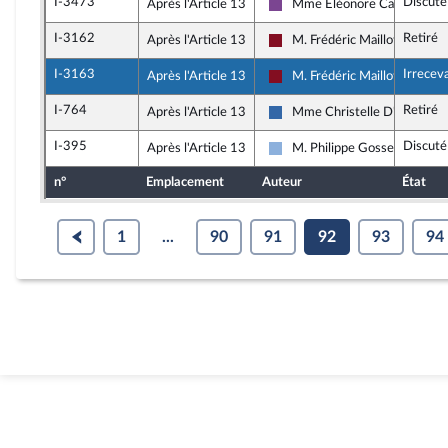
I-3473
Discuté
Après l'Article 13
Mme Eléonore Caroit
Ensemble pour la République
I-3162
Retiré
Après l'Article 13
M. Frédéric Maillot
Gauche Démocrate et Républ
I-3163
Irrecev
Après l'Article 13
M. Frédéric Maillot
Gauche Démocrate et Républ
I-764
Retiré
Après l'Article 13
Mme Christelle D'Intorni
UDR
I-395
Discuté
Après l'Article 13
M. Philippe Gosselin
Droite Républicaine
n°
Emplacement
Auteur
État
1
...
90
91
92
93
94