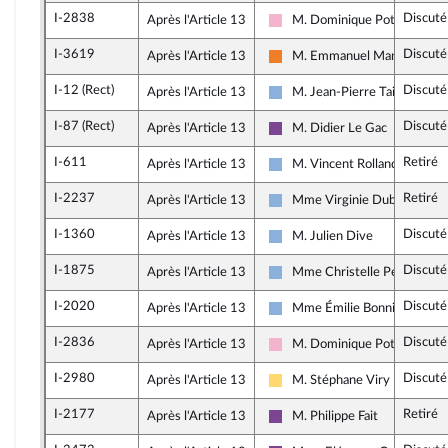
I-2838
Discuté
Après l'Article 13
M. Dominique Potier
Socialistes et apparentés
I-3619
Discuté
Après l'Article 13
M. Emmanuel Mandon
Les Démocrates
I-12 (Rect)
Discuté
Après l'Article 13
M. Jean-Pierre Taite
Droite Républicaine
I-87 (Rect)
Discuté
Après l'Article 13
M. Didier Le Gac
Ensemble pour la République
I-611
Retiré
Après l'Article 13
M. Vincent Rolland
Droite Républicaine
I-2237
Retiré
Après l'Article 13
Mme Virginie Duby-Muller
Droite Républicaine
I-1360
Discuté
Après l'Article 13
M. Julien Dive
Droite Républicaine
I-1875
Discuté
Après l'Article 13
Mme Christelle Petex
Droite Républicaine
I-2020
Discuté
Après l'Article 13
Mme Émilie Bonnivard
Droite Républicaine
I-2836
Discuté
Après l'Article 13
M. Dominique Potier
Socialistes et apparentés
I-2980
Discuté
Après l'Article 13
M. Stéphane Viry
Libertés, Indépendants, Outre
I-2177
Retiré
Après l'Article 13
M. Philippe Fait
Ensemble pour la République