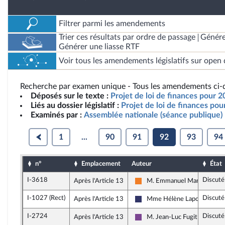
Filtrer parmi les amendements
Trier ces résultats par ordre de passage
Génére
Générer une liasse RTF
Voir tous les amendements législatifs sur open 
Recherche par examen unique - Tous les amendements ci-d
Déposés sur le texte :
Projet de loi de finances pour 2
Liés au dossier législatif :
Projet de loi de finances po
Examinés par :
Assemblée nationale (séance publique)
1
...
90
91
92
93
94
n°
Emplacement
Auteur
État
I-3618
Discuté
Après l'Article 13
M. Emmanuel Mandon
Les Démocrates
I-1027 (Rect)
Discuté
Après l'Article 13
Mme Hélène Laporte
Rassemblement National
I-2724
Discuté
Après l'Article 13
M. Jean-Luc Fugit
Ensemble pour la République