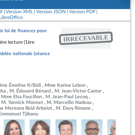
if
Version XML
Version JSON
Version PDF
ibreOffice
de loi de finances pour
IRRECEVABLE
ère lecture (1ère
blée nationale (séance
me Émeline K/Bidi
Mme Karine Lebon
aha
M. Édouard Bénard
M. Jean-Victor Castor
Mme Elsa Faucillon
M. Jean-Paul Lecoq
M. Yannick Monnet
M. Marcellin Nadeau
 Mereana Reid Arbelot
M. Davy Rimane
Emmanuel Tjibaou