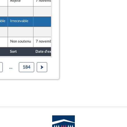
Rejeté
7 novembre 2024
19 octobre 2024
19 octobre 2024
icaine
able
Irrecevable
19 octobre 2024
icaine
17 octobre 2024
Non soutenu
7 novembre 2024
16 octobre 2024
Sort
Date d'examen
Date de dépôt
...
184