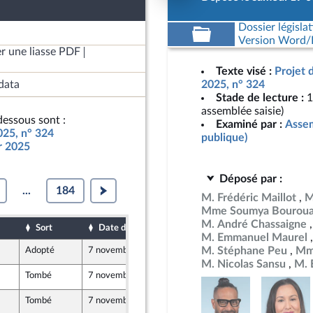
Dossier législat
Version Word/L
r une liasse PDF
Texte visé :
Projet 
data
2025, n° 324
Stade de lecture :
1
assemblée saisie)
essous sont :
Examiné par :
Assem
025, n° 324
publique)
ur 2025
Déposé par :
...
184
M. Frédéric Maillot
M
Mme Soumya Bourou
M. André Chassaigne
Sort
Date d'examen
Date de dépôt
M. Emmanuel Maurel
M. Stéphane Peu
Mme
Adopté
7 novembre 2024
19 octobre 2024
M. Nicolas Sansu
M. 
Tombé
7 novembre 2024
17 octobre 2024
Tombé
7 novembre 2024
19 octobre 2024