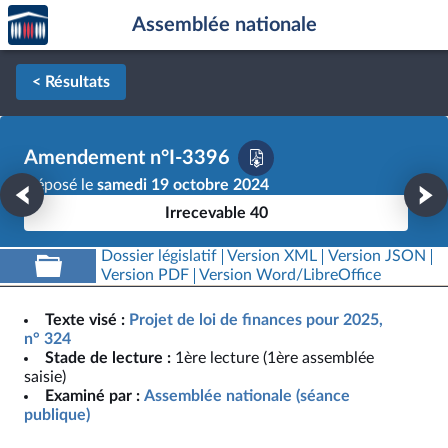
Accèder
Aller au contenu
Aller en bas de la page
Assemblée nationale
à la
page
d'accueil
< Résultats
Amendement n°I-3396
Déposé le
samedi 19 octobre 2024
Irrecevable 40
Dossier législatif
Version XML
Version JSON
Version PDF
Version Word/LibreOffice
Texte visé :
Projet de loi de finances pour 2025,
n° 324
Stade de lecture :
1ère lecture (1ère assemblée
saisie)
Examiné par :
Assemblée nationale (séance
publique)