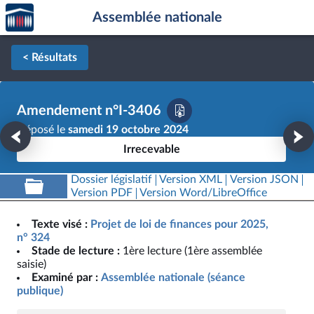
Accèder
Aller au contenu
Aller en bas de la page
Assemblée nationale
à la
page
d'accueil
< Résultats
Amendement n°I-3406
Déposé le
samedi 19 octobre 2024
Irrecevable
Dossier législatif
Version XML
Version JSON
Version PDF
Version Word/LibreOffice
Texte visé :
Projet de loi de finances pour 2025,
n° 324
Stade de lecture :
1ère lecture (1ère assemblée
saisie)
Examiné par :
Assemblée nationale (séance
publique)