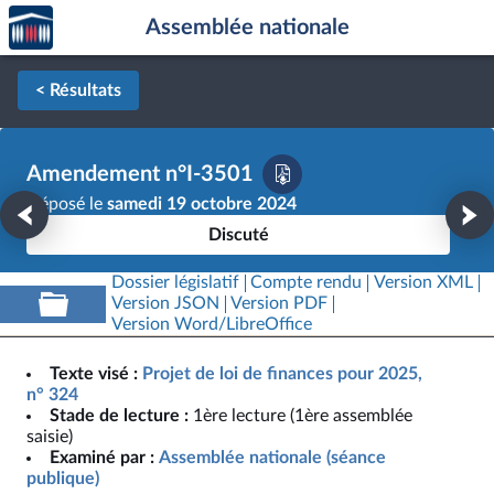
Accèder
Aller au contenu
Aller en bas de la page
Assemblée nationale
à la
page
d'accueil
< Résultats
Amendement n°I-3501
Déposé le
samedi 19 octobre 2024
Discuté
Dossier législatif
Compte rendu
Version XML
Version JSON
Version PDF
Version Word/LibreOffice
Texte visé :
Projet de loi de finances pour 2025,
n° 324
Stade de lecture :
1ère lecture (1ère assemblée
saisie)
Examiné par :
Assemblée nationale (séance
publique)