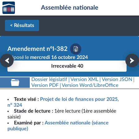
Accèder
Aller au contenu
Aller en bas de la page
Assemblée nationale
à la
page
d'accueil
< Résultats
Amendement n°I-382
Déposé le
mercredi 16 octobre 2024
Irrecevable 40
Dossier législatif
Version XML
Version JSON
Version PDF
Version Word/LibreOffice
Texte visé :
Projet de loi de finances pour 2025,
n° 324
Stade de lecture :
1ère lecture (1ère assemblée
saisie)
Examiné par :
Assemblée nationale (séance
publique)