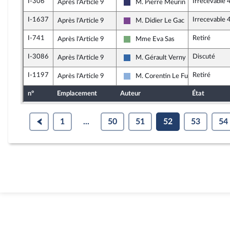
I-306
Irrecevable 
Après l'Article 9
M. Pierre Meurin
Rassemblement National
I-1637
Irrecevable 
Après l'Article 9
M. Didier Le Gac
Ensemble pour la République
I-741
Retiré
Après l'Article 9
Mme Eva Sas
Écologiste et Social
I-3086
Discuté
Après l'Article 9
M. Gérault Verny
UDR
I-1197
Retiré
Après l'Article 9
M. Corentin Le Fur
Droite Républicaine
n°
Emplacement
Auteur
État
1
...
50
51
52
53
54