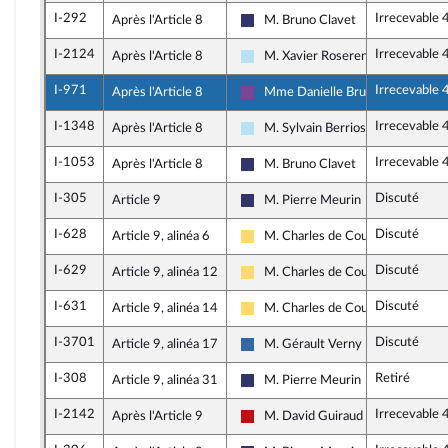
I-292
Irrecevable 
Après l'Article 8
M. Bruno Clavet
Rassemblement National
I-2124
Irrecevable 
Après l'Article 8
M. Xavier Roseren
Horizons & Indépendants
I-971
Irrecevable 
Après l'Article 8
Mme Danielle Brulebois
Ensemble pour la République
I-1348
Irrecevable 
Après l'Article 8
M. Sylvain Berrios
Horizons & Indépendants
I-1053
Irrecevable 
Après l'Article 8
M. Bruno Clavet
Rassemblement National
I-305
Discuté
Article 9
M. Pierre Meurin
Rassemblement National
I-628
Discuté
Article 9, alinéa 6
M. Charles de Courson
Libertés, Indépendants, Outre-mer
I-629
Discuté
Article 9, alinéa 12
M. Charles de Courson
Libertés, Indépendants, Outre-mer
I-631
Discuté
Article 9, alinéa 14
M. Charles de Courson
Libertés, Indépendants, Outre-mer
I-3701
Discuté
Article 9, alinéa 17
M. Gérault Verny
UDR
I-308
Retiré
Article 9, alinéa 31
M. Pierre Meurin
Rassemblement National
I-2142
Irrecevable 
Après l'Article 9
M. David Guiraud
La France insoumise - Nouveau Fro