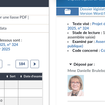
Dossier législat
Version Word/L
r une liasse PDF
Texte visé :
Projet 
data
2025, n° 324
Stade de lecture :
1
assemblée saisie)
essous sont :
Examiné par :
Assem
025, n° 324
publique)
ur 2025
Code concerné :
Co
...
184
Déposé par :
Mme Danielle Brulebo
Sort
Date d'examen
Date de dépôt
19 octobre 2024
19 octobre 2024
40
19 octobre 2024