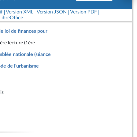
if
Version XML
Version JSON
Version PDF
ibreOffice
de loi de finances pour
ère lecture (1ère
blée nationale (séance
de de l'urbanisme
is