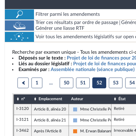
Filtrer parmi les amendements
Trier ces résultats par ordre de passage
Génére
Générer une liasse RTF
Voir tous les amendements législatifs sur open 
Recherche par examen unique - Tous les amendements ci-d
Déposés sur le texte :
Projet de loi de finances pour 2
Liés au dossier législatif :
Projet de loi de finances po
Examinés par :
Assemblée nationale (séance publique)
1
...
50
51
52
53
54
n°
Emplacement
Auteur
État
I-3120
Retiré
Article 8, alinéa 20
Mme Christelle Petex
Droite Républicaine
I-3121
Retiré
Article 8, alinéa 21
Mme Christelle Petex
Droite Républicaine
I-3462
Irrecevable 
Après l'Article 8
M. Erwan Balanant
Les Démocrates