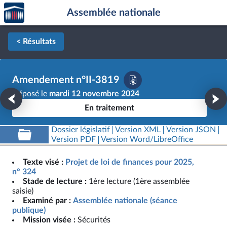
Accèder
Aller au contenu
Aller en bas de la page
Assemblée nationale
à la
page
d'accueil
< Résultats
Amendement n°II-3819
Déposé le
mardi 12 novembre 2024
En traitement
Dossier législatif
Version XML
Version JSON
Version PDF
Version Word/LibreOffice
Texte visé :
Projet de loi de finances pour 2025,
n° 324
Stade de lecture :
1ère lecture (1ère assemblée
saisie)
Examiné par :
Assemblée nationale (séance
publique)
Mission visée :
Sécurités