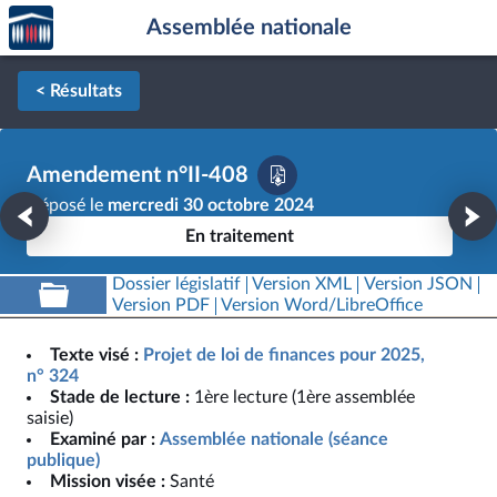
Accèder
Aller au contenu
Aller en bas de la page
Assemblée nationale
à la
page
d'accueil
< Résultats
Amendement n°II-408
Déposé le
mercredi 30 octobre 2024
En traitement
Dossier législatif
Version XML
Version JSON
Version PDF
Version Word/LibreOffice
Texte visé :
Projet de loi de finances pour 2025,
n° 324
Stade de lecture :
1ère lecture (1ère assemblée
saisie)
Examiné par :
Assemblée nationale (séance
publique)
Mission visée :
Santé