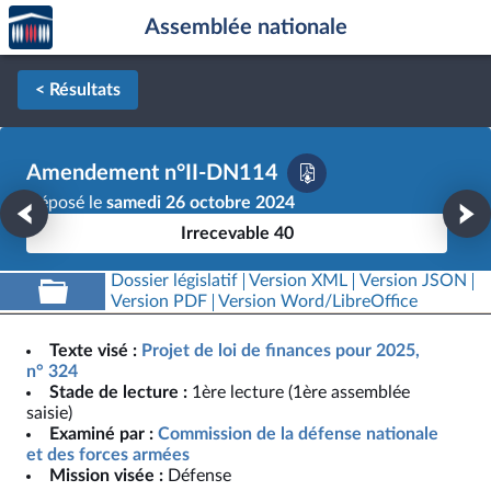
Accèder
Aller au contenu
Aller en bas de la page
Assemblée nationale
à la
page
d'accueil
< Résultats
Amendement n°II-DN114
Déposé le
samedi 26 octobre 2024
Irrecevable 40
Dossier législatif
Version XML
Version JSON
Version PDF
Version Word/LibreOffice
Texte visé :
Projet de loi de finances pour 2025,
n° 324
Stade de lecture :
1ère lecture (1ère assemblée
saisie)
Examiné par :
Commission de la défense nationale
et des forces armées
Mission visée :
Défense