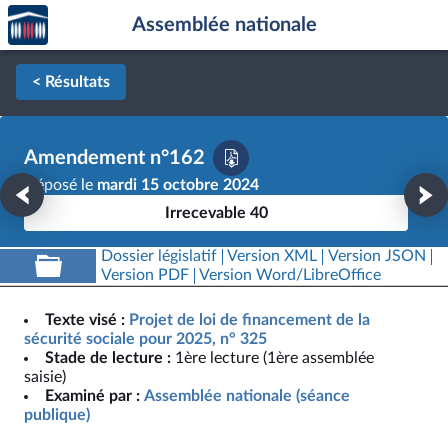
Accèder
Aller au contenu
Aller en bas de la page
Assemblée nationale
à la
page
d'accueil
< Résultats
Amendement n°162
Déposé le
mardi 15 octobre 2024
Irrecevable 40
Dossier législatif
Version XML
Version JSON
Version PDF
Version Word/LibreOffice
Texte visé :
Projet de loi de financement de la
sécurité sociale pour 2025, n° 325
Stade de lecture :
1ère lecture (1ère assemblée
saisie)
Examiné par :
Assemblée nationale (séance
publique)