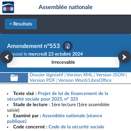
Accèder
Aller au contenu
Aller en bas de la page
Assemblée nationale
à la
page
d'accueil
< Résultats
Amendement n°553
Déposé le
mercredi 23 octobre 2024
Irrecevable
Dossier législatif
Version XML
Version JSON
Version PDF
Version Word/LibreOffice
Texte visé :
Projet de loi de financement de la
sécurité sociale pour 2025, n° 325
Stade de lecture :
1ère lecture (1ère assemblée
saisie)
Examiné par :
Assemblée nationale (séance
publique)
Code concerné :
Code de la sécurité sociale