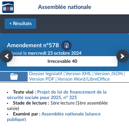
Accèder
Aller au contenu
Aller en bas de la page
Assemblée nationale
à la
page
d'accueil
< Résultats
Amendement n°578
Déposé le
mercredi 23 octobre 2024
Irrecevable 40
Dossier législatif
Version XML
Version JSON
Version PDF
Version Word/LibreOffice
Texte visé :
Projet de loi de financement de la
sécurité sociale pour 2025, n° 325
Stade de lecture :
1ère lecture (1ère assemblée
saisie)
Examiné par :
Assemblée nationale (séance
publique)